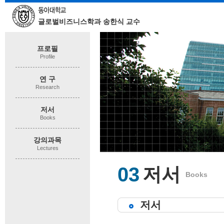
글로벌비즈니스학과 송한식 교수
프로필
Profile
연 구
Research
저서
Books
강의과목
Lectures
03
저서
Books
저서