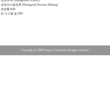
. 경영과학( Management Science)
. 경영의사결정론 (Managerial Decision Making)
. 경영통계학
. 린 시스템 및 ERP
Copyright @ 2009 Dong-A University All rights reserved.